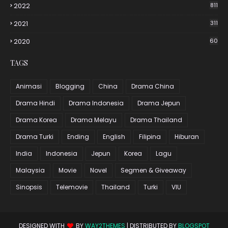
2022
811
2021
311
2020
60
TAGS
Animasi
Blogging
China
Drama China
Drama Hindi
Drama Indonesia
Drama Jepun
Drama Korea
Drama Melayu
Drama Thailand
Drama Turki
Ending
English
Filipina
Hiburan
India
Indonesia
Jepun
Korea
Lagu
Malaysia
Movie
Novel
Segmen & Giveaway
Sinopsis
Telemovie
Thailand
Turki
VIU
DESIGNED WITH
BY
WAY2THEMES
| DISTRIBUTED BY
BLOGSPOT