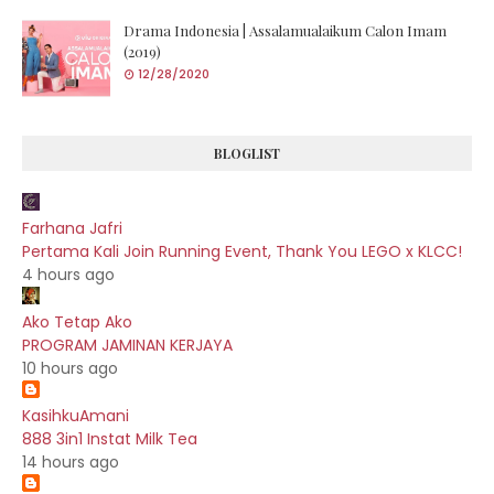
Drama Indonesia | Assalamualaikum Calon Imam
(2019)
12/28/2020
BLOGLIST
Farhana Jafri
Pertama Kali Join Running Event, Thank You LEGO x KLCC!
4 hours ago
Ako Tetap Ako
PROGRAM JAMINAN KERJAYA
10 hours ago
KasihkuAmani
888 3in1 Instat Milk Tea
14 hours ago