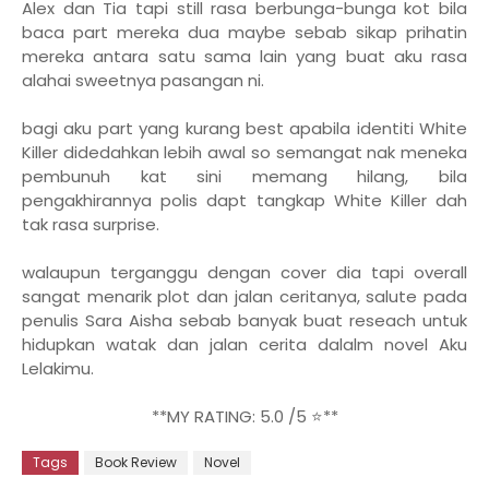
Alex dan Tia tapi still rasa berbunga-bunga kot bila
baca part mereka dua maybe sebab sikap prihatin
mereka antara satu sama lain yang buat aku rasa
alahai sweetnya pasangan ni.
bagi aku part yang kurang best apabila identiti White
Killer didedahkan lebih awal so semangat nak meneka
pembunuh kat sini memang hilang, bila
pengakhirannya polis dapt tangkap White Killer dah
tak rasa surprise.
walaupun terganggu dengan cover dia tapi overall
sangat menarik plot dan jalan ceritanya, salute pada
penulis Sara Aisha sebab banyak buat reseach untuk
hidupkan watak dan jalan cerita dalalm novel Aku
Lelakimu.
**MY RATING: 5.0 /5 ⭐**
Tags
Book Review
Novel