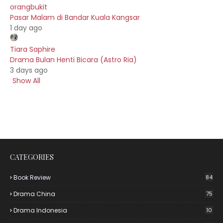
orangbukit
Pasar Malam di Bandar Kuala Kangsar
1 day ago
Tiara Saphire
Drama Bulan Henti Bicara (Astro Ria)
3 days ago
Show All
CATEGORIES
Book Review
84
Drama China
75
Drama Indonesia
10