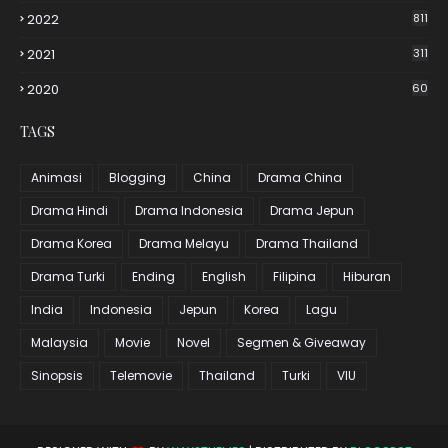
2022
811
2021
311
2020
60
TAGS
Animasi
Blogging
China
Drama China
Drama Hindi
Drama Indonesia
Drama Jepun
Drama Korea
Drama Melayu
Drama Thailand
Drama Turki
Ending
English
Filipina
Hiburan
India
Indonesia
Jepun
Korea
Lagu
Malaysia
Movie
Novel
Segmen & Giveaway
Sinopsis
Telemovie
Thailand
Turki
VIU