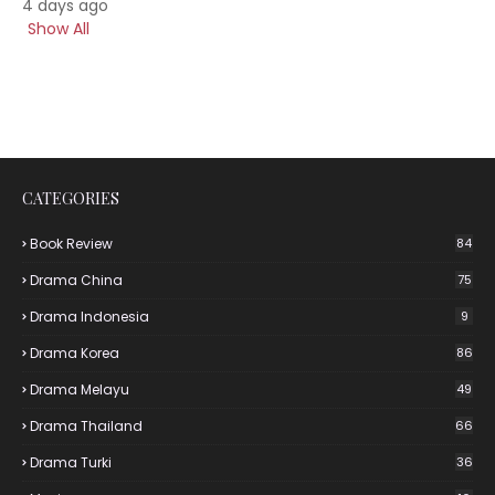
4 days ago
Show All
CATEGORIES
Book Review
84
Drama China
75
Drama Indonesia
9
Drama Korea
86
Drama Melayu
49
Drama Thailand
66
Drama Turki
36