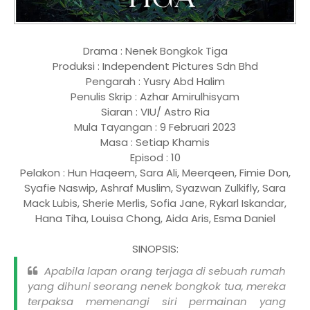
Drama : Nenek Bongkok Tiga
Produksi : Independent Pictures Sdn Bhd
Pengarah : Yusry Abd Halim
Penulis Skrip : Azhar Amirulhisyam
Siaran : VIU/ Astro Ria
Mula Tayangan : 9 Februari 2023
Masa : Setiap Khamis
Episod : 10
Pelakon : Hun Haqeem, Sara Ali, Meerqeen, Fimie Don,
Syafie Naswip, Ashraf Muslim, Syazwan Zulkifly, Sara
Mack Lubis, Sherie Merlis, Sofia Jane, Rykarl Iskandar,
Hana Tiha, Louisa Chong, Aida Aris, Esma Daniel
SINOPSIS:
Apabila lapan orang terjaga di sebuah rumah
yang dihuni seorang nenek bongkok tua, mereka
terpaksa memenangi siri permainan yang