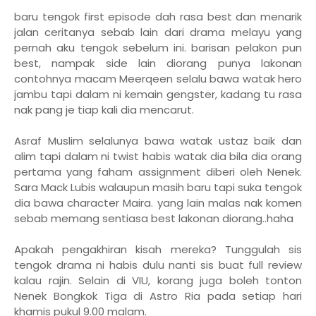
baru tengok first episode dah rasa best dan menarik
jalan ceritanya sebab lain dari drama melayu yang
pernah aku tengok sebelum ini. barisan pelakon pun
best, nampak side lain diorang punya lakonan
contohnya macam Meerqeen selalu bawa watak hero
jambu tapi dalam ni kemain gengster, kadang tu rasa
nak pang je tiap kali dia mencarut.
Asraf Muslim selalunya bawa watak ustaz baik dan
alim tapi dalam ni twist habis watak dia bila dia orang
pertama yang faham assignment diberi oleh Nenek.
Sara Mack Lubis walaupun masih baru tapi suka tengok
dia bawa character Maira. yang lain malas nak komen
sebab memang sentiasa best lakonan diorang..haha
Apakah pengakhiran kisah mereka? Tunggulah sis
tengok drama ni habis dulu nanti sis buat full review
kalau rajin. Selain di VIU, korang juga boleh tonton
Nenek Bongkok Tiga di Astro Ria pada setiap hari
khamis pukul 9.00 malam.