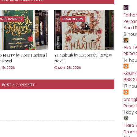
Farhan
ROSE HARISSA
BOOK REVIEW
Pertam
You L
8 hou
Ako T
PROGR
o Marry by Rose Harissa |
Ya Maktub by Elvroseth | Review
14 hou
 Novel
Novel
 19, 2026
MAY 25, 2026
Kasih
888 3i
POST A COMMENT
17 hou
orang
Pasar
1 day 
Tiara 
Drama 