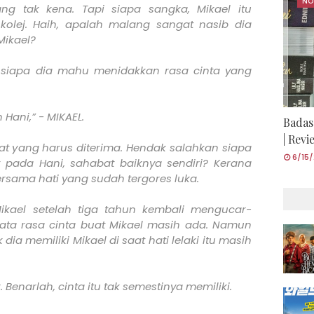
NO
ng tak kena. Tapi siapa sangka, Mikael itu
olej. Haih, apalah malang sangat nasib dia
Mikael?
, siapa dia mahu menidakkan rasa cinta yang
Hani,” - MIKAEL.
Badas
| Rev
ikat yang harus diterima. Hendak salahkan siapa
6/15
ut pada Hani, sahabat baiknya sendiri? Kerana
sama hati yang sudah tergores luka.
kael setelah tiga tahun kembali mengucar-
ata rasa cinta buat Mikael masih ada. Namun
ia memiliki Mikael di saat hati lelaki itu masih
 Benarlah, cinta itu tak semestinya memiliki.