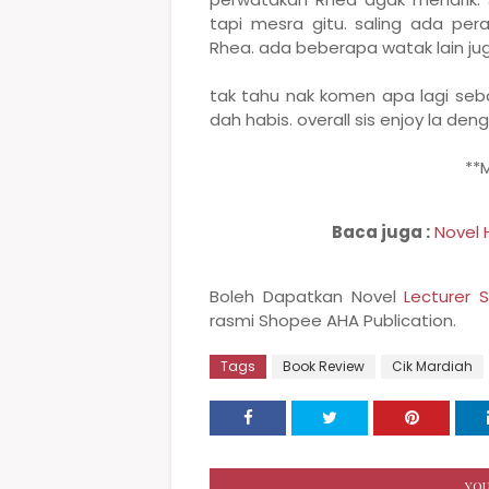
tapi mesra gitu. saling ada pe
Rhea. ada beberapa watak lain ju
tak tahu nak komen apa lagi seba
dah habis. overall sis enjoy la den
**
Baca juga :
Novel 
Boleh Dapatkan Novel
Lecturer
rasmi Shopee AHA Publication.
Tags
Book Review
Cik Mardiah
YOU