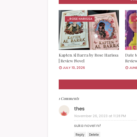
_ROSE HARISSA
_
Kapten Al Barra by Rose Harissa
Date t
| Review Novel
Review
JULY 10, 2026
JUNE
1 Comments
thes
November 26, 2023 at 11:28 PM
suka novel ni!
Reply
Delete