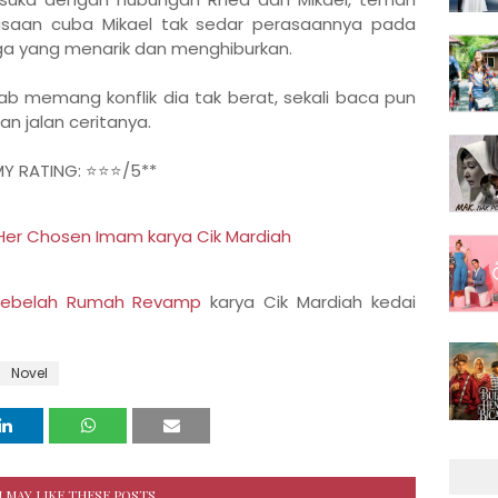
rasaan cuba Mikael tak sedar perasaannya pada
ga yang menarik dan menghiburkan.
b memang konflik dia tak berat, sekali baca pun
gan jalan ceritanya.
MY RATING: ⭐⭐⭐/5**
Her Chosen Imam karya Cik Mardiah
 Sebelah Rumah Revamp
karya Cik Mardiah kedai
Novel
 MAY LIKE THESE POSTS