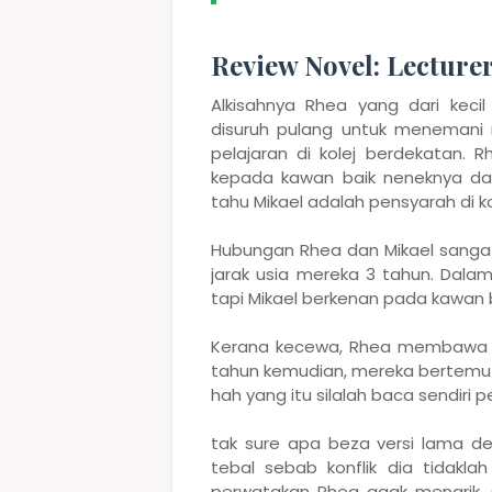
Review Novel: Lectur
Alkisahnya Rhea yang dari keci
disuruh pulang untuk meneman
pelajaran di kolej berdekatan.
kepada kawan baik neneknya dan
tahu Mikael adalah pensyarah di ko
Hubungan Rhea dan Mikael sangat
jarak usia mereka 3 tahun. Dala
tapi Mikael berkenan pada kawan b
Kerana kecewa, Rhea membawa di
tahun kemudian, mereka bertemu k
hah yang itu silalah baca sendiri 
tak sure apa beza versi lama den
tebal sebab konflik dia tidakla
perwatakan Rhea agak menarik.