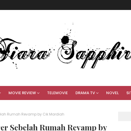
MOVIE REVIEW
TELEMOVIE
DRAMA TV
NOVEL
SI
ebelah Rumah Revamp by Cik Mardiah
urer Sebelah Rumah Revamp by