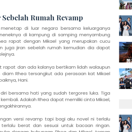
er Sebelah Rumah Revamp
l menetap di luar negara bersama keluarganya
i neneknya di kampung di samping menyambung
 Rhea rapat dengan Mikael yang merupakan cucu
 juga jiran sebelah rumah kemudian dia dapat
lejnya.
 rapat dan ada kalanya bertikam lidah walaupun
m diam Rhea tersangkut ada perasaan kat Mikael
aiknya, Hani.
ri bersama hati yang sudah tergores luka. Tiga
embali. Adakah Rhea dapat memiliki cinta Mikael,
pengakhirannya.
gan versi revamp tapi bagi aku novel ni terlalu
h terlalu berat dan sesuai untuk bacaan ringan.
 suka dengan hubungan Rhea dan Mikael, teman