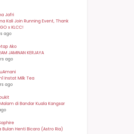
a Jafri
a Kali Join Running Event, Thank
EGO x KLCC!
rs ago
etap Ako
AM JAMINAN KERJAYA
rs ago
kuAmani
n1 Instat Milk Tea
rs ago
bukit
 Malam di Bandar Kuala Kangsar
ago
Saphire
Bulan Henti Bicara (Astro Ria)