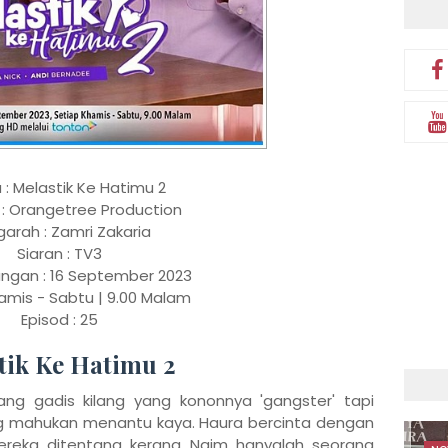
: Melastik Ke Hatimu 2
 : Orangetree Production
arah : Zamri Zakaria
Siaran : TV3
ngan : 16 September 2023
amis - Sabtu | 9.00 Malam
Episod : 25
tik Ke Hatimu 2
ang gadis kilang yang kononnya 'gangster' tapi
ng mahukan menantu kaya. Haura bercinta dengan
ereka ditentang kerana Naim hanyalah seorang