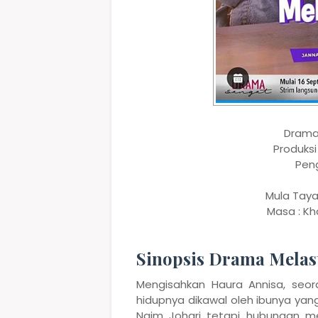
Drama 
Produksi
Peng
Mula Taya
Masa : Kh
Sinopsis Drama Melas
Mengisahkan Haura Annisa, seor
hidupnya dikawal oleh ibunya ya
Naim Johari tetapi hubungan m