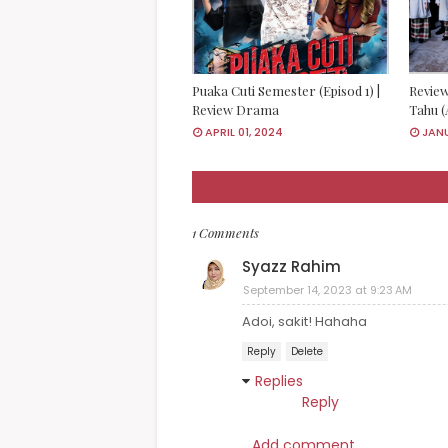
Puaka Cuti Semester (Episod 1) |
Review
Review Drama
Tahu (
APRIL 01, 2024
JANU
1 Comments
Syazz Rahim
September 14, 2023 at 9:23 AM
Adoi, sakit! Hahaha
Reply
Delete
Replies
Reply
Add comment