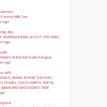
kuAmani
n1 Instat Milk Tea
rs ago
etap Ako
² SEMPENA RASMI LAYOUT OPIS BARU
rs ago
bukit
 Malam di Bandar Kuala Kangsar
urs ago
a Jafri
GHAZZI, AKMAL ASYRAF, DAI FUAD,
TS GOMES, CHECH HARITH, SERTAI
L AIMAN BINTANGI KUDRAT 1968
ago
Saphire