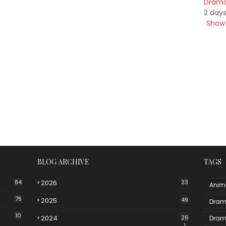
Drama 
2 day
Show 
BLOG ARCHIVE
TAGS
84
2026
23
Anim
75
2025
49
Dram
10
2024
26
Dram
1