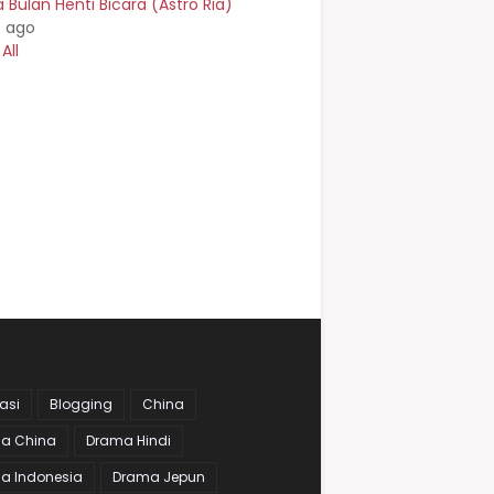
Bulan Henti Bicara (Astro Ria)
s ago
All
asi
Blogging
China
a China
Drama Hindi
a Indonesia
Drama Jepun