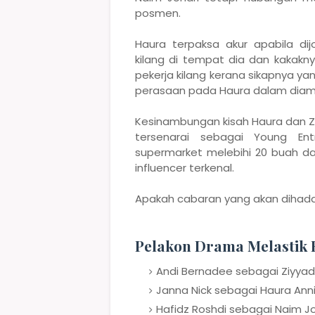
posmen.
Haura terpaksa akur apabila di
kilang di tempat dia dan kakaknya
pekerja kilang kerana sikapnya y
perasaan pada Haura dalam diam.
Kesinambungan kisah Haura dan Zi
tersenarai sebagai Young En
supermarket melebihi 20 buah da
influencer terkenal.
Apakah cabaran yang akan dihadapi
Pelakon Drama Melastik 
Andi Bernadee sebagai Ziyya
Janna Nick sebagai Haura Ann
Hafidz Roshdi sebagai Naim Jo