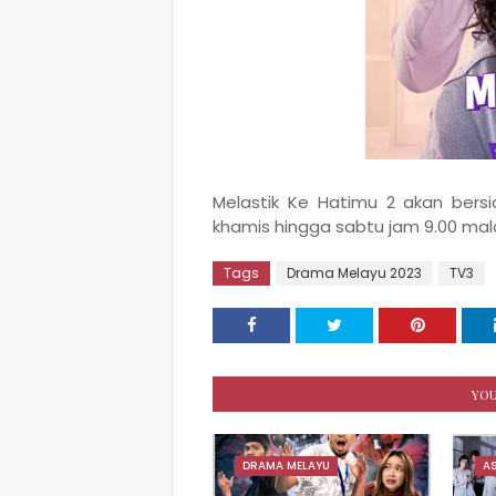
Melastik Ke Hatimu 2 akan bers
khamis hingga sabtu jam 9.00 mala
Tags
Drama Melayu 2023
TV3
YOU
DRAMA MELAYU
A