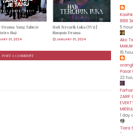
Kasih
888 3i
5 hou
 Drama: Yang Tahu Je
Hati Tercarik Luka (TV3) |
Astro Ria)
Sinopsis Drama
ARY 01, 2024
JANUARY 01, 2024
Ako T
MAKAN
16 hou
POST A COMMENT
orang
Pasar
22 ho
Farhan
ZARIF 
EVERT
MIERU
1 day 
Tiara 