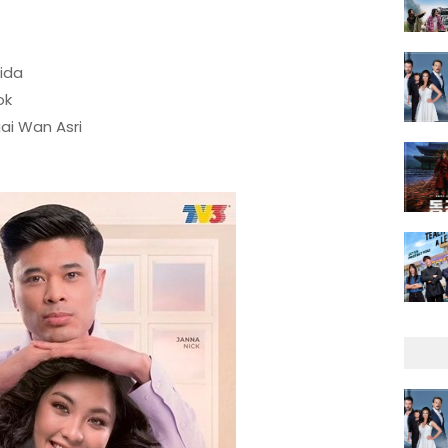
aida
ok
ai Wan Asri