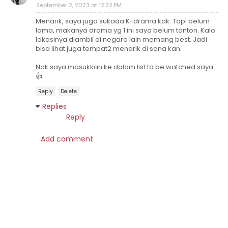
September 2, 2023 at 12:22 PM
Menarik, saya juga sukaaa K-drama kak. Tapi belum
lama, makanya drama yg 1 ini saya belum tonton. Kalo
lokasinya diambil di negara lain memang best. Jadi
bisa lihat juga tempat2 menarik di sana kan.
Nak saya masukkan ke dalam list to be watched saya
👍
Reply
Delete
Replies
Reply
Add comment