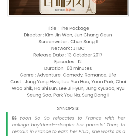
Title : The Package
Director : Kim Jin Won, Jun Chang Geun
Screenwriter : Chun Sung II
Network : JTBC
Release Date : 13 October 2017
Episodes : 12
Duration : 60 minutes
Genre : Adventure, Comedy, Romance, Life
Cast : Jung Yong Hwa, Lee Yun Hee, Yoon Park, Choi
Woo Shik, Ha Shi Eun, Lee Ji Hyun, Jung KyuSoo, Ryu
Seung Soo, Park You Na, Sung Dong II
SYNOPSIS:
Yoon So So relocates to France with her
college boyfriend--despite her parents’ Then, to
remain in France to earn her Ph.D., she works as a