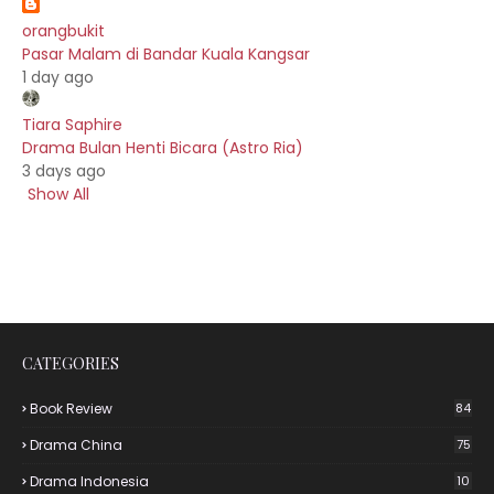
orangbukit
Pasar Malam di Bandar Kuala Kangsar
1 day ago
Tiara Saphire
Drama Bulan Henti Bicara (Astro Ria)
3 days ago
Show All
CATEGORIES
Book Review
84
Drama China
75
Drama Indonesia
10