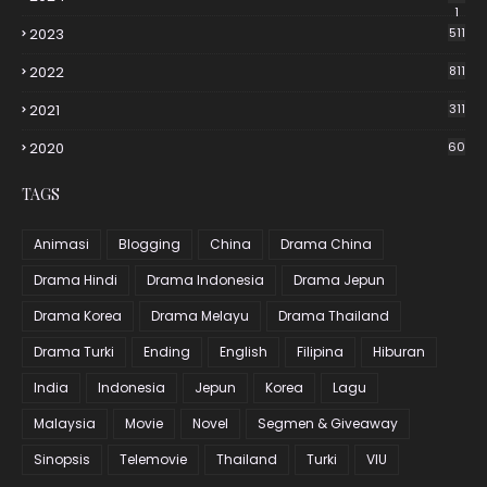
1
2023
511
2022
811
2021
311
2020
60
TAGS
Animasi
Blogging
China
Drama China
Drama Hindi
Drama Indonesia
Drama Jepun
Drama Korea
Drama Melayu
Drama Thailand
Drama Turki
Ending
English
Filipina
Hiburan
India
Indonesia
Jepun
Korea
Lagu
Malaysia
Movie
Novel
Segmen & Giveaway
Sinopsis
Telemovie
Thailand
Turki
VIU