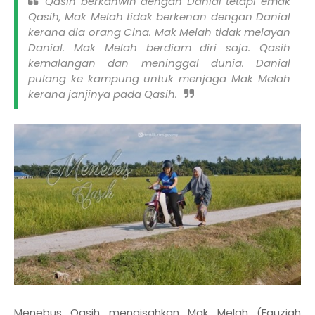
Qasih berkahwin dengan Danial tetapi emak
Qasih, Mak Melah tidak berkenan dengan Danial
kerana dia orang Cina. Mak Melah tidak melayan
Danial. Mak Melah berdiam diri saja. Qasih
kemalangan dan meninggal dunia. Danial
pulang ke kampung untuk menjaga Mak Melah
kerana janjinya pada Qasih.
Menebus Qasih mengisahkan Mak Melah (Fauziah