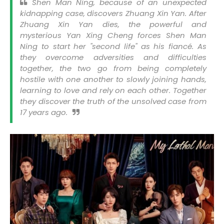
Shen Man Ning, because of an unexpected
kidnapping case, discovers Zhuang Xin Yan. After
Zhuang Xin Yan dies, the powerful and
mysterious Yan Xing Cheng forces Shen Man
Ning to start her "second life" as his fiancé. As
they overcome adversities and difficulties
together, the two go from being completely
hostile with one another to slowly joining hands,
learning to love and rely on each other. Together
they discover the truth of the unsolved case from
17 years ago.