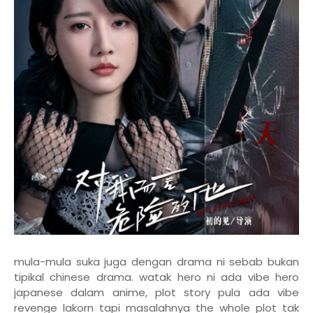
mula-mula suka juga dengan drama ni sebab bukan
tipikal chinese drama. watak hero ni ada vibe hero
japanese dalam anime, plot story pula ada vibe
revenge lakorn tapi masalahnya the whole plot tak