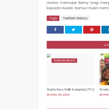
Usaha memujuk Remy bagi menj
kepada Hussin. Namun Husin memp
Tags
Telefilem Melayu
YOU
TELEFILEM MELAYU
TE
Hantu Raya Balik Kampung (TV3)
Rendan
APRIL 28, 2024
APRI