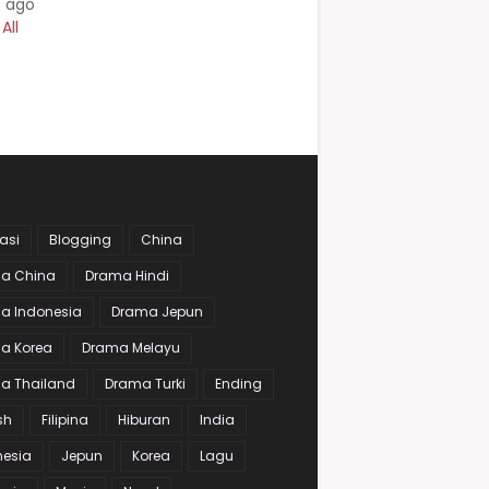
s ago
All
asi
Blogging
China
a China
Drama Hindi
a Indonesia
Drama Jepun
a Korea
Drama Melayu
a Thailand
Drama Turki
Ending
sh
Filipina
Hiburan
India
nesia
Jepun
Korea
Lagu