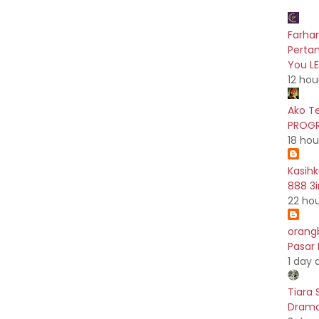
Farhan
Pertam
You L
12 hou
Ako T
PROGR
18 hou
Kasih
888 3i
22 ho
orang
Pasar
1 day 
Tiara 
Drama 