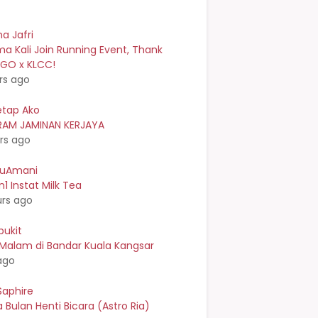
a Jafri
a Kali Join Running Event, Thank
EGO x KLCC!
rs ago
etap Ako
AM JAMINAN KERJAYA
rs ago
kuAmani
n1 Instat Milk Tea
urs ago
bukit
 Malam di Bandar Kuala Kangsar
ago
Saphire
Bulan Henti Bicara (Astro Ria)