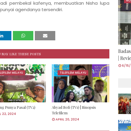
NO
adi pembekal kafenya, membuatkan Nisha lupa
unyai agendanya tersendiri.
Badas
 MAY LIKE THESE POSTS
| Rev
6/15
LEFILEM MELAYU
TELEFILEM MELAYU
g Punya Pasal (TV2)
Abyad Sofi (TV1) | Sinopsis
Telefilem
L 22, 2024
APRIL 20, 2024