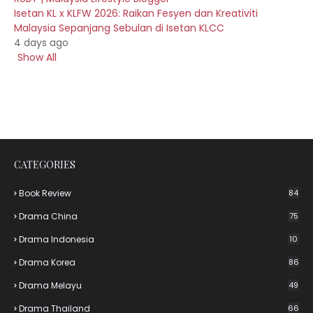
Isetan KL x KLFW 2026: Raikan Fesyen dan Kreativiti
Malaysia Sepanjang Sebulan di Isetan KLCC
4 days ago
Show All
CATEGORIES
Book Review
84
Drama China
75
Drama Indonesia
10
Drama Korea
86
Drama Melayu
49
Drama Thailand
66