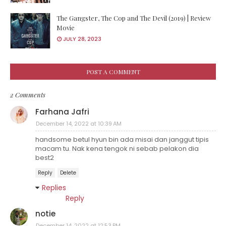
The Gangster, The Cop and The Devil (2019) | Review
Movie
JULY 28, 2023
POST A COMMENT
2 Comments
Farhana Jafri
December 14, 2022 at 10:39 AM
handsome betul hyun bin ada misai dan janggut tipis
macam tu. Nak kena tengok ni sebab pelakon dia
best2
Reply
Delete
Replies
Reply
notie
December 14, 2022 at 12:53 PM