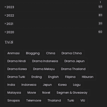
1
2023
511
2022
811
2021
311
2020
60
TAGS
Animasi
Blogging
China
Drama China
Drama Hindi
Drama Indonesia
Drama Jepun
Drama Korea
Drama Melayu
Drama Thailand
Drama Turki
Ending
English
Filipina
Hiburan
India
Indonesia
Jepun
Korea
Lagu
Malaysia
Movie
Novel
Segmen & Giveaway
Sinopsis
Telemovie
Thailand
Turki
VIU