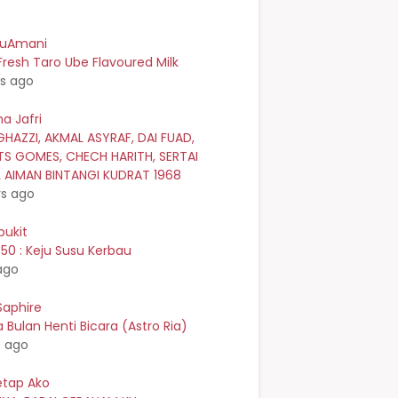
kuAmani
resh Taro Ube Flavoured Milk
rs ago
a Jafri
GHAZZI, AKMAL ASYRAF, DAI FUAD,
TS GOMES, CHECH HARITH, SERTAI
L AIMAN BINTANGI KUDRAT 1968
rs ago
bukit
0 : Keju Susu Kerbau
ago
Saphire
Bulan Henti Bicara (Astro Ria)
s ago
etap Ako