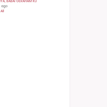
NYA, BABAI GERAHAM KU
s ago
All