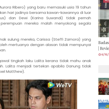
NO
Aurora Ribero) yang baru memasuki usia 19 tahun
an hari jadinya bersama kawan-kawannya di luar
us) dan Dewi (Karina Suwandi) tidak pernah
 perempuan mereka malah menyokong segala
ak sulung mereka, Carissa (Steffi Zamora) yang
Badas
n oleh mertuanya dengan alasan tidak mempunyai
| Rev
nan.
6/15
awal tingkah laku Lalita kerana tidak mahu anak
h. Lalita menjadi tertekan apabila Danung tidak
Axel Matthew).