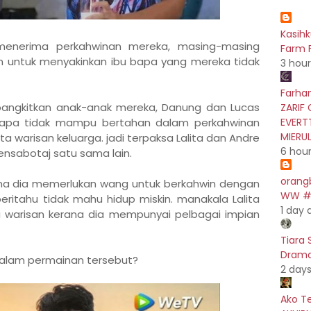
Kasih
 menerima perkahwinan mereka, masing-masing
Farm F
n untuk menyakinkan ibu bapa yang mereka tidak
3 hou
Farhan
bangkitkan anak-anak mereka, Danung dan Lucas
ZARIF 
siapa tidak mampu bertahan dalam perkahwinan
EVERT
MIERU
a warisan keluarga. jadi terpaksa Lalita dan Andre
6 hou
nsabotaj satu sama lain.
orang
ana dia memerlukan wang untuk berkahwin dengan
WW #5
eritahu tidak mahu hidup miskin. manakala Lalita
1 day 
ta warisan kerana dia mempunyai pelbagai impian
Tiara 
Drama 
dalam permainan tersebut?
2 day
Ako T