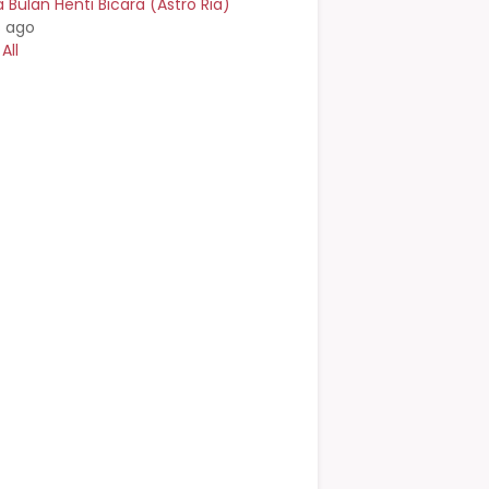
Bulan Henti Bicara (Astro Ria)
s ago
All