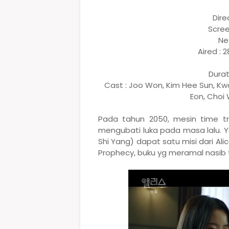
Dire
Scree
Net
Aired : 
Durat
Cast : Joo Won, Kim Hee Sun, Kw
Eon, Choi
Pada tahun 2050, mesin time tr
mengubati luka pada masa lalu. Y
Shi Yang) dapat satu misi dari Ali
Prophecy, buku yg meramal nasib t