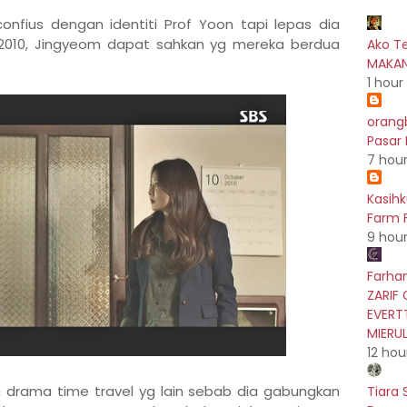
onfius dengan identiti Prof Yoon tapi lepas dia
n 2010, Jingyeom dapat sahkan yg mereka berdua
Ako T
MAKAN
1 hour
orang
Pasar
7 hou
Kasih
Farm F
9 hou
Farhan
ZARIF 
EVERT
MIERU
12 hou
n drama time travel yg lain sebab dia gabungkan
Tiara 