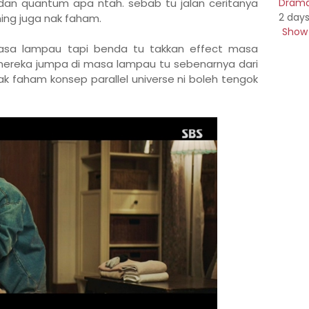
 dan quantum apa ntah. sebab tu jalan ceritanya
Drama 
2 day
ing juga nak faham.
Show 
sa lampau tapi benda tu takkan effect masa
ereka jumpa di masa lampau tu sebenarnya dari
ak faham konsep parallel universe ni boleh tengok