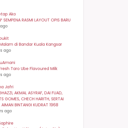
etap Ako
² SEMPENA RASMI LAYOUT OPIS BARU
 ago
bukit
 Malam di Bandar Kuala Kangsar
rs ago
kuAmani
resh Taro Ube Flavoured Milk
rs ago
a Jafri
GHAZZI, AKMAL ASYRAF, DAI FUAD,
TS GOMES, CHECH HARITH, SERTAI
L AIMAN BINTANGI KUDRAT 1968
rs ago
Saphire