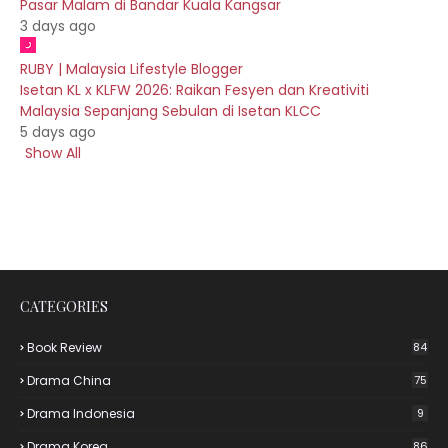
Pasar Malam di Bandar Kuala Kangsar
3 days ago
RUBY | Malaysia Lifestyle Blogger
Isetan KL x KLFW 2026: Raikan Fesyen dan Kreativiti
Malaysia Sepanjang Sebulan di Isetan KLCC
5 days ago
Show All
CATEGORIES
Book Review
84
Drama China
75
Drama Indonesia
9
Drama Korea
86