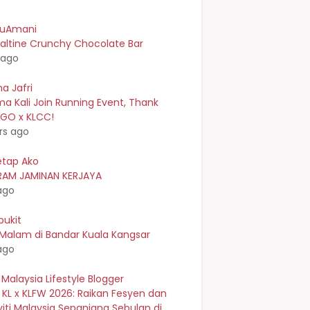
kuAmani
ltine Crunchy Chocolate Bar
 ago
a Jafri
a Kali Join Running Event, Thank
EGO x KLCC!
rs ago
etap Ako
AM JAMINAN KERJAYA
ago
bukit
 Malam di Bandar Kuala Kangsar
ago
 Malaysia Lifestyle Blogger
 KL x KLFW 2026: Raikan Fesyen dan
viti Malaysia Sepanjang Sebulan di