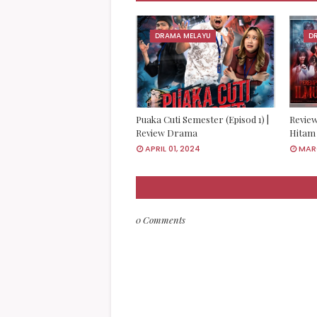
DRAMA MELAYU
D
Puaka Cuti Semester (Episod 1) |
Revie
Review Drama
Hitam 
APRIL 01, 2024
MAR
0 Comments