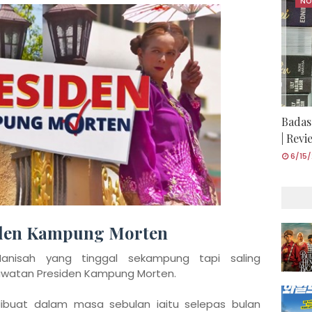
NO
Badas
| Rev
6/15
iden Kampung Morten
nisah yang tinggal sekampung tapi saling
awatan Presiden Kampung Morten.
dibuat dalam masa sebulan iaitu selepas bulan