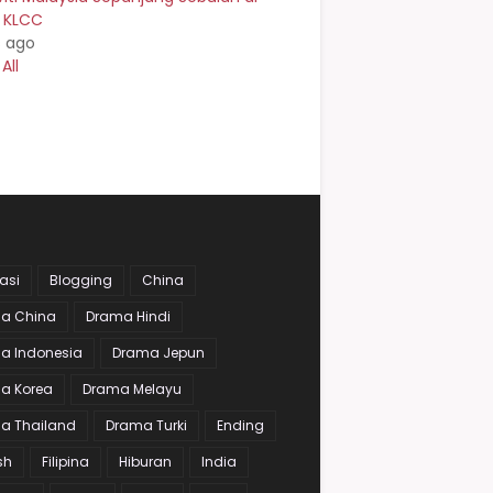
n KLCC
s ago
All
asi
Blogging
China
a China
Drama Hindi
a Indonesia
Drama Jepun
a Korea
Drama Melayu
a Thailand
Drama Turki
Ending
sh
Filipina
Hiburan
India