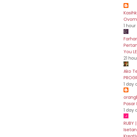
Kasih
Ovoma
1 hour
Farhan
Pertam
You L
21 hou
Ako T
PROGR
1 day 
orang
Pasar
1 day 
RUBY |
Isetan
Kreati