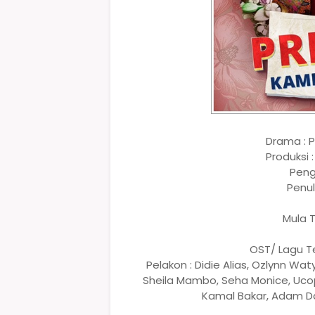
Drama : 
Produksi 
Penga
Penul
Mula T
OST/ Lagu T
Pelakon : Didie Alias, Ozlynn Waty
Sheila Mambo, Seha Monice, Uc
Kamal Bakar, Adam Da