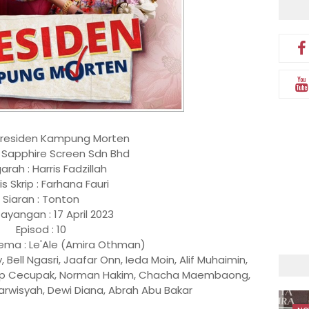
Presiden Kampung Morten
: Sapphire Screen Sdn Bhd
rah : Harris Fadzillah
is Skrip : Farhana Fauri
Siaran : Tonton
ayangan : 17 April 2023
Episod : 10
ema : Le'Ale (Amira Othman)
, Bell Ngasri, Jaafar Onn, Ieda Moin, Alif Muhaimin,
op Cecupak, Norman Hakim, Chacha Maembaong,
rwisyah, Dewi Diana, Abrah Abu Bakar