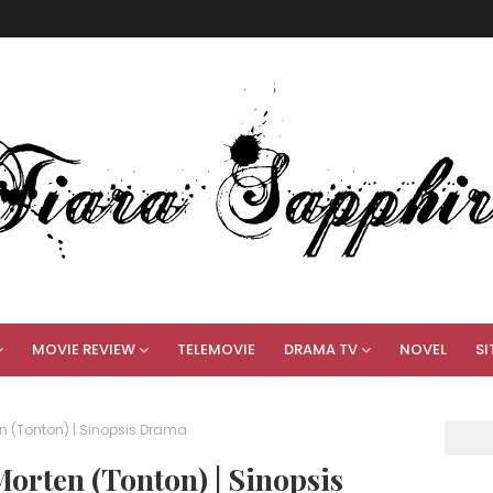
MOVIE REVIEW
TELEMOVIE
DRAMA TV
NOVEL
SI
 (Tonton) | Sinopsis Drama
rten (Tonton) | Sinopsis