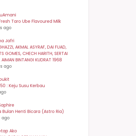
kuAmani
resh Taro Ube Flavoured Milk
rs ago
a Jafri
GHAZZI, AKMAL ASYRAF, DAI FUAD,
TS GOMES, CHECH HARITH, SERTAI
L AIMAN BINTANGI KUDRAT 1968
rs ago
bukit
0 : Keju Susu Kerbau
ago
Saphire
Bulan Henti Bicara (Astro Ria)
s ago
etap Ako