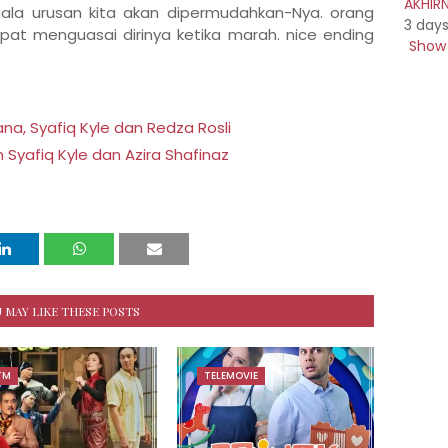
AKHIR
gala urusan kita akan dipermudahkan-Nya. orang
3 day
pat menguasai dirinya ketika marah. nice ending
Show 
ana, Syafiq Kyle dan Redza Rosli
Syafiq Kyle dan Azira Shafinaz
 MAY LIKE THESE POSTS
TM
TELEMOVIE