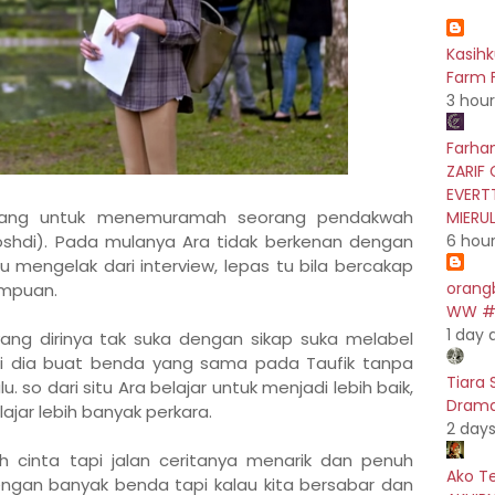
Kasih
Farm F
3 hou
Farhan
ZARIF 
EVERT
luang untuk menemuramah seorang pendakwah
MIERU
oshdi). Pada mulanya Ara tidak berkenan dengan
6 hou
lu mengelak dari interview, lepas tu bila bercakap
orang
empuan.
WW #5
1 day 
ang dirinya tak suka dengan sikap suka melabel
pi dia buat benda yang sama pada Taufik tanpa
Tiara 
u. so dari situ Ara belajar untuk menjadi lebih baik,
Drama 
lajar lebih banyak perkara.
2 day
h cinta tapi jalan ceritanya menarik dan penuh
Ako T
engan banyak benda tapi kalau kita bersabar dan