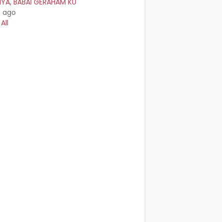
NYA, BABAI GERAHAM KU
s ago
All