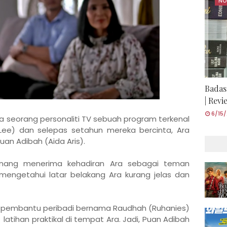
NO
Badas
| Rev
6/15
a seorang personaliti TV sebuah program terkenal
ee) dan selepas setahun mereka bercinta, Ara
an Adibah (Aida Aris).
nang menerima kehadiran Ara sebagai teman
mengetahui latar belakang Ara kurang jelas dan
pembantu peribadi bernama Raudhah (Ruhanies)
tihan praktikal di tempat Ara. Jadi, Puan Adibah