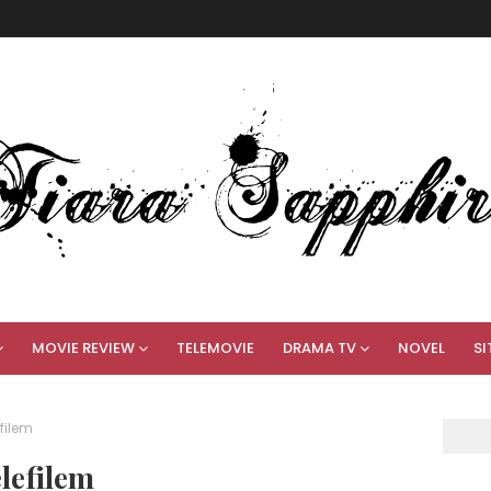
MOVIE REVIEW
TELEMOVIE
DRAMA TV
NOVEL
SI
efilem
elefilem