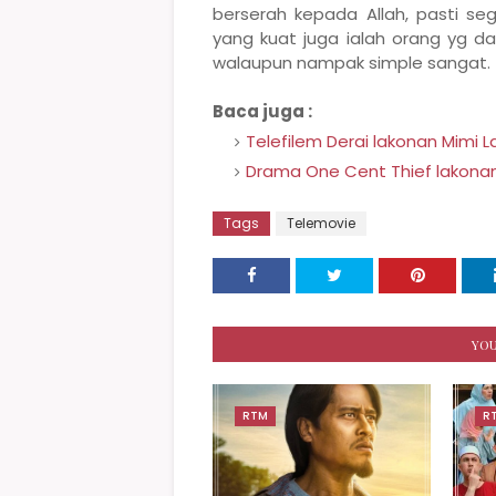
berserah kepada Allah, pasti se
yang kuat juga ialah orang yg da
walaupun nampak simple sangat.
Baca juga :
Telefilem Derai lakonan Mimi L
Drama One Cent Thief lakonan 
Tags
Telemovie
YOU
RTM
R