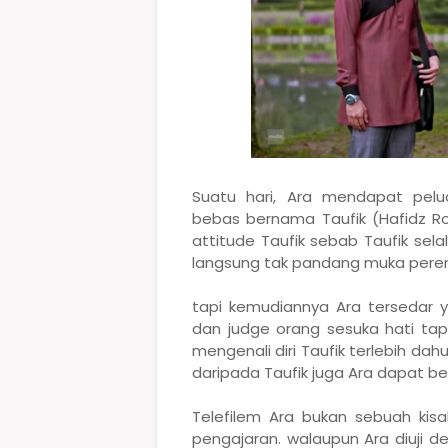
Suatu hari, Ara mendapat pe
bebas bernama Taufik (Hafidz R
attitude Taufik sebab Taufik sela
langsung tak pandang muka per
tapi kemudiannya Ara tersedar y
dan judge orang sesuka hati ta
mengenali diri Taufik terlebih dahul
daripada Taufik juga Ara dapat be
Telefilem Ara bukan sebuah kisa
pengajaran. walaupun Ara diuji d