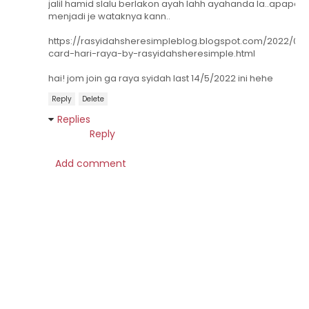
jalil hamid slalu berlakon ayah lahh ayahanda la..apapon
menjadi je wataknya kann..
https://rasyidahsheresimpleblog.blogspot.com/2022/04
card-hari-raya-by-rasyidahsheresimple.html
hai! jom join ga raya syidah last 14/5/2022 ini hehe
Reply
Delete
Replies
Reply
Add comment