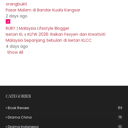
orangbukit
Pasar Malam di Bandar Kuala Kangsar
2 days ago
RUBY | Malaysia Lifestyle Blogger
Isetan KL x KLFW 2026: Raikan Fesyen dan Kreativiti
Malaysia Sepanjang Sebulan di Isetan KLCC
4 days ago
Show All
CATEGORIES
Book Review
84
Drama China
75
Drama Indonesia
10