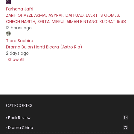
Farhana Jafri
ZARIF GHAZZI, AKMAL ASYRAF, DAI FUAD, EVERTTS GOMES,
CHECH HARITH, SERTAI MIERUL AIMAN BINTANGI KUDRAT 1968
13 hours ago
Tiara Saphire
Drama Bulan Henti Bicara (Astro Ria)
2 days ago
Show All
CATEGORIES
Book Review
84
Drama China
75