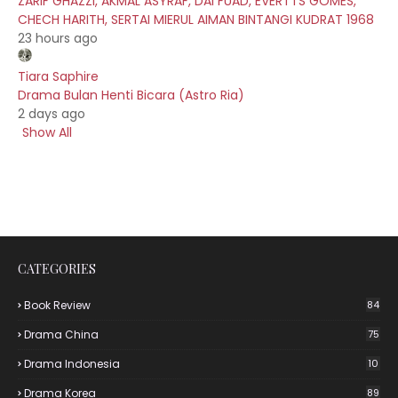
ZARIF GHAZZI, AKMAL ASYRAF, DAI FUAD, EVERTTS GOMES,
CHECH HARITH, SERTAI MIERUL AIMAN BINTANGI KUDRAT 1968
23 hours ago
Tiara Saphire
Drama Bulan Henti Bicara (Astro Ria)
2 days ago
Show All
CATEGORIES
Book Review
84
Drama China
75
Drama Indonesia
10
Drama Korea
89