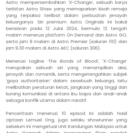
Astro mempersembahkan ‘X-Change’, sebuah karya
terbitan Astro Shaw yang memaparkan kisah remaja
yang terpaksa terlibat dalam perbuatan jenayah
keluarganya. Siri premium Astro Originals ini bakal
bersiaran pada 12 Julai 2024, bermula 12 tengah
malam menerusi platform On Demand dan Astro GO,
serta jam 9 malam di Astro Premier (saluran 110) dan
jam 9.30 malam di Astro AEC (saluran 306).
Menerusi tagline ‘The Bonds of Blood’, ‘X-Change’
merupakan sebuah siri yang menampilkan aksi,
jenayah dan romantik, serta mengetengahkan subjek
‘gaya authoritarian’ dalam sesebuah keluarga, iaitu
melibatkan peraturan ketat, jangkaan yang tinggi dan
kurang komunikasi di antara ibu bapa dan anak-anak
sebagai konflik utama dalam naratif.
Penceritaan menerusi 10 episod ini adalah hasil
ciptaan Lemuel Ong, juga selaku showrunner yang
sebelum ini mengetuai Unit Kandungan Malaysia untuk
Astro Gempak dalam memenangi filem pendek