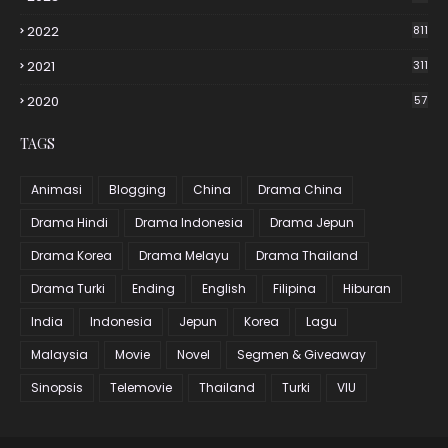
2022
811
2021
311
2020
57
TAGS
Animasi
Blogging
China
Drama China
Drama Hindi
Drama Indonesia
Drama Jepun
Drama Korea
Drama Melayu
Drama Thailand
Drama Turki
Ending
English
Filipina
Hiburan
India
Indonesia
Jepun
Korea
Lagu
Malaysia
Movie
Novel
Segmen & Giveaway
Sinopsis
Telemovie
Thailand
Turki
VIU