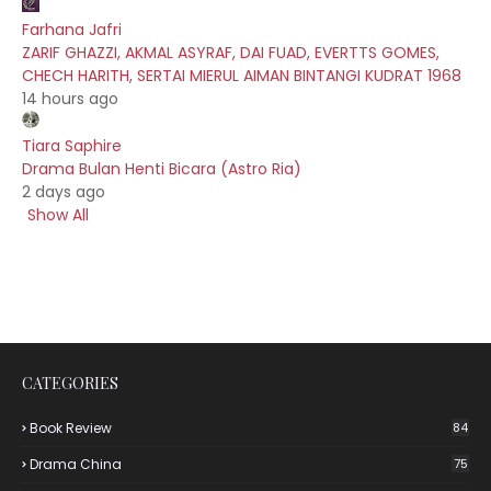
Farhana Jafri
ZARIF GHAZZI, AKMAL ASYRAF, DAI FUAD, EVERTTS GOMES,
CHECH HARITH, SERTAI MIERUL AIMAN BINTANGI KUDRAT 1968
14 hours ago
Tiara Saphire
Drama Bulan Henti Bicara (Astro Ria)
2 days ago
Show All
CATEGORIES
Book Review
84
Drama China
75