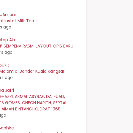
kuAmani
n1 Instat Milk Tea
rs ago
etap Ako
² SEMPENA RASMI LAYOUT OPIS BARU
rs ago
bukit
 Malam di Bandar Kuala Kangsar
rs ago
a Jafri
GHAZZI, AKMAL ASYRAF, DAI FUAD,
TS GOMES, CHECH HARITH, SERTAI
L AIMAN BINTANGI KUDRAT 1968
ago
Saphire