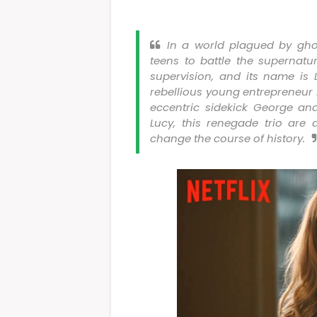
In a world plagued by gho
teens to battle the supernat
supervision, and its name i
rebellious young entrepreneur h
eccentric sidekick George and
Lucy, this renegade trio are a
change the course of history.