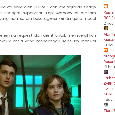
ikawal selia oleh DEPRAC dan mewajibkan setiap
sebagai supervisor. tapi Anthony ni macam
Kasih
888 3i
ang ada so dia buka agensi sendiri guna modal
2 hou
Ako T
menerima request dari client untuk membersihkan
MAKAN
khluk entiti yang menganggu sebelum menjual
13 hou
orang
Pasar
19 hou
Farhan
ZARIF 
EVERT
MIERU
1 day 
Tiara 