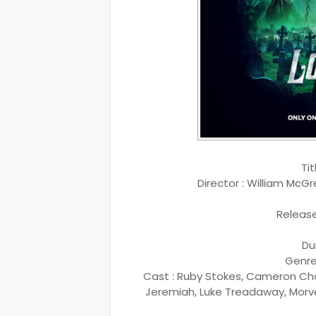
Ti
Director : William McG
Release
Du
Genre 
Cast : Ruby Stokes, Cameron Cha
Jeremiah, Luke Treadaway, Morve