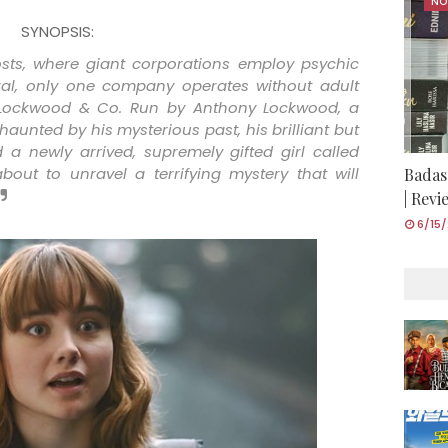
NO
SYNOPSIS:
sts, where giant corporations employ psychic
ural, only one company operates without adult
s Lockwood & Co. Run by Anthony Lockwood, a
aunted by his mysterious past, his brilliant but
 a newly arrived, supremely gifted girl called
bout to unravel a terrifying mystery that will
Badas
| Rev
6/15