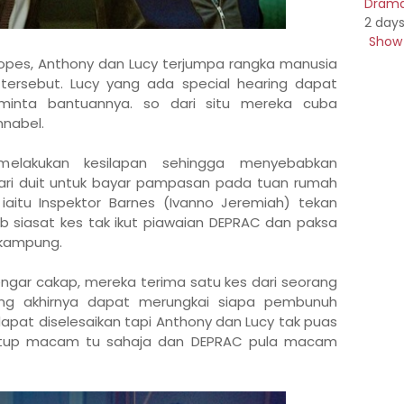
Drama 
2 day
Show 
Hopes, Anthony dan Lucy terjumpa rangka manusia
tersebut. Lucy yang ada special hearing dapat
inta bantuannya. so dari situ mereka cuba
nabel.
melakukan kesilapan sehingga menyebabkan
cari duit untuk bayar pampasan pada tuan rumah
iaitu Inspektor Barnes (Ivanno Jeremiah) tekan
b siasat kes tak ikut piawaian DEPRAC dan paksa
k kampung.
gar cakap, mereka terima satu kes dari seorang
ng akhirnya dapat merungkai siapa pembunuh
apat diselesaikan tapi Anthony dan Lucy tak puas
tutup macam tu sahaja dan DEPRAC pula macam