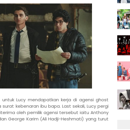
h untuk Lucy mendapatkan kerja di agensi ghost
 surat kebenaran ibu bapa. Last sekali, Lucy pergi
terima oleh pemilik agensi tersebut iaitu Anthony
 George Karim (Ali Hadji-Heshmati) yang turut