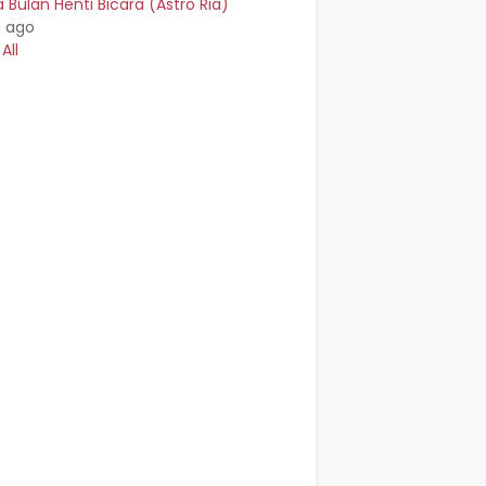
Bulan Henti Bicara (Astro Ria)
s ago
All