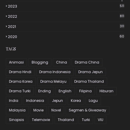
1
2023
511
2022
811
2021
311
2020
60
TAGS
Animasi
Blogging
China
Drama China
Drama Hindi
Drama Indonesia
Drama Jepun
Drama Korea
Drama Melayu
Drama Thailand
Drama Turki
Ending
English
Filipina
Hiburan
India
Indonesia
Jepun
Korea
Lagu
Malaysia
Movie
Novel
Segmen & Giveaway
Sinopsis
Telemovie
Thailand
Turki
VIU