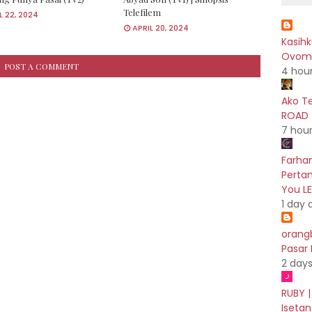
Telefilem
L 22, 2024
APRIL 20, 2024
Kasih
Ovoma
POST A COMMENT
4 hou
Ako T
ROAD 
7 hou
Farhan
Pertam
You L
1 day 
orang
Pasar
2 day
RUBY |
Isetan