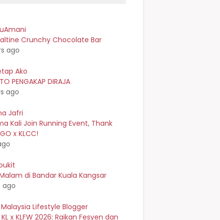
kuAmani
ltine Crunchy Chocolate Bar
rs ago
etap Ako
TO PENGAKAP DIRAJA
rs ago
a Jafri
a Kali Join Running Event, Thank
EGO x KLCC!
ago
bukit
 Malam di Bandar Kuala Kangsar
s ago
 Malaysia Lifestyle Blogger
 KL x KLFW 2026: Raikan Fesyen dan