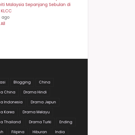
viti Malaysia Sepanjang Sebulan di
n KLCC
s ago
All
asi
Blogging
China
a China
Drama Hindi
a Indonesia
Drama Jepun
a Korea
Drama Melayu
a Thailand
Drama Turki
Ending
sh
Filipina
Hiburan
India