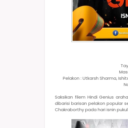
Tay
Masa
Pelakon : Utkarsh Sharma, Ishi
N
Saksikan filem Hindi Genius arah
dibarisi barisan pelakon popular 
Chakraborthy pada hari isnin pukul