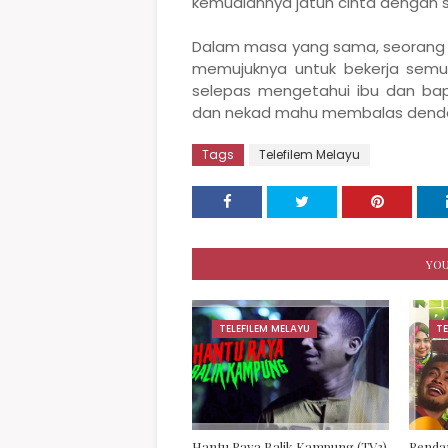
kemudiannya jatuh cinta dengan 
Dalam masa yang sama, seorang 
memujuknya untuk bekerja semu
selepas mengetahui ibu dan bap
dan nekad mahu membalas dend
Tags
Telefilem Melayu
YOU
TELEFILEM MELAYU
TE
Hantu Raya Balik Kampung (TV3)
Rendan