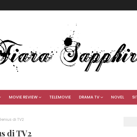
MOVIE REVIEW
TELEMOVIE
DRAMA TV
NOVEL
SI
Genius di TV2
us di TV2