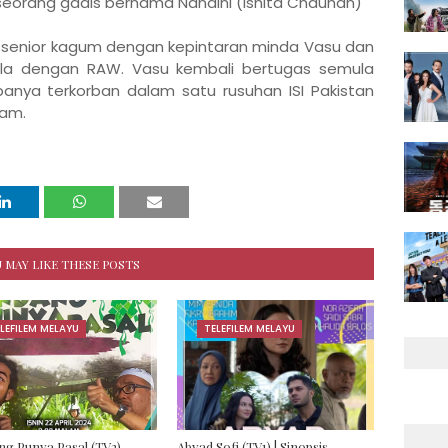
seorang gadis bernama Nandini (Ishita Chauhan)
senior kagum dengan kepintaran minda Vasu dan
la dengan RAW. Vasu kembali bertugas semula
anya terkorban dalam satu rusuhan ISI Pakistan
am.
 MAY LIKE THESE POSTS
LEFILEM MELAYU
TELEFILEM MELAYU
g Punya Pasal (TV2)
Abyad Sofi (TV1) | Sinopsis