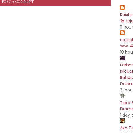
POST A COMMENT
Kasih
👣 Jej
11 hou
orang
WW #5
18 hou
Farhan
Kilau
Baharu
Dalam
21 hou
Tiara 
Drama 
1 day 
Ako T