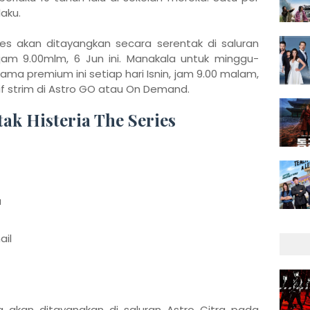
laku.
ies akan ditayangkan secara serentak di saluran
jam 9.00mlm, 6 Jun ini. Manakala untuk minggu-
rama premium ini setiap hari Isnin, jam 9.00 malam,
atif strim di Astro GO atau On Demand.
ak Histeria The Series
a
ail
ng akan ditayangkan di saluran Astro Citra pada