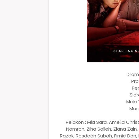
Drama
Pro
Pe
Siar
Mula 
Masa
Pelakon : Mia Sara, Amelia Chris
Namron, Ziha Salleh, Ziana Zain
Razak, Rosdeen Suboh, Fimie Don, R