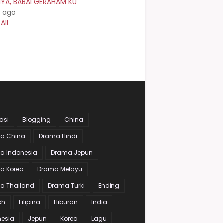
NYA, BABAI GERAHAM KU
s ago
All
asi
Blogging
China
a China
Drama Hindi
a Indonesia
Drama Jepun
a Korea
Drama Melayu
a Thailand
Drama Turki
Ending
sh
Filipina
Hiburan
India
nesia
Jepun
Korea
Lagu