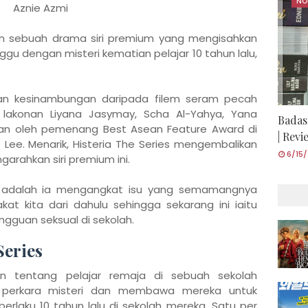
NO
Aznie Azmi
kan sebuah drama siri premium yang mengisahkan
ggu dengan misteri kematian pelajar 10 tahun lalu,
kan kesinambungan daripada filem seram pecah
’ lakonan Liyana Jasymay, Scha Al-Yahya, Yana
Badas
kan oleh pemenang Best Asean Feature Award di
| Rev
s Lee. Menarik, Histeria The Series mengembalikan
6/15
arahkan siri premium ini.
ni adalah ia mengangkat isu yang semamangnya
at kita dari dahulu sehingga sekarang ini iaitu
ngguan seksual di sekolah.
Series
an tentang pelajar remaja di sebuah sekolah
h perkara misteri dan membawa mereka untuk
rlaku 10 tahun lalu di sekolah mereka. Satu per