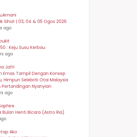
kuAmani
ak Sihat | 03, 04 & 05 Ogos 2026
rs ago
bukit
0 : Keju Susu Kerbau
rs ago
a Jafri
an Emas Tampil Dengan Konsep
, Himpun Selebriti Otai Malaysia
 Pertandingan Nyanyian
rs ago
Saphire
Bulan Henti Bicara (Astro Ria)
ago
etap Ako