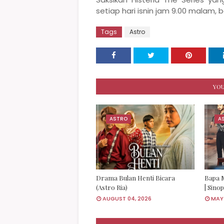
setiap hari isnin jam 9.00 malam, b
Tags
Astro
YOU
ASTRO
A
Drama Bulan Henti Bicara
Bapa M
(Astro Ria)
| Sino
AUGUST 04, 2026
MAY 