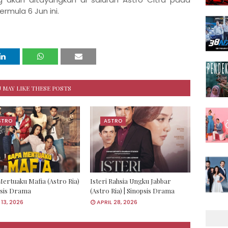
ermula 6 Jun ini.
 MAY LIKE THESE POSTS
STRO
ASTRO
ertuaku Mafia (Astro Ria)
Isteri Rahsia Ungku Jabbar
psis Drama
(Astro Ria) | Sinopsis Drama
13, 2026
APRIL 28, 2026