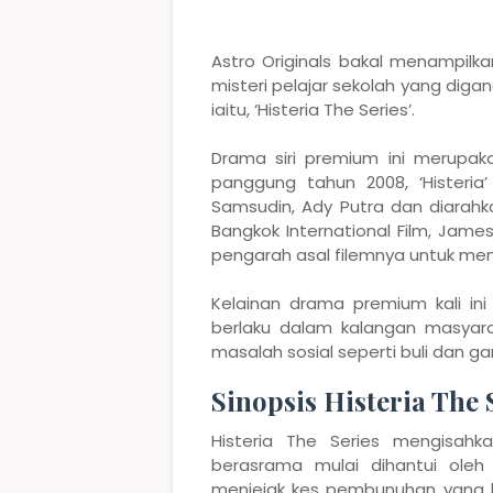
Astro Originals bakal menampil
misteri pelajar sekolah yang digan
iaitu, ‘Histeria The Series’.
Drama siri premium ini merupa
panggung tahun 2008, ‘Histeria
Samsudin, Ady Putra dan diarah
Bangkok International Film, Jame
pengarah asal filemnya untuk meng
Kelainan drama premium kali i
berlaku dalam kalangan masyarak
masalah sosial seperti buli dan ga
Sinopsis Histeria The 
Histeria The Series mengisahk
berasrama mulai dihantui ole
menjejak kes pembunuhan yang be