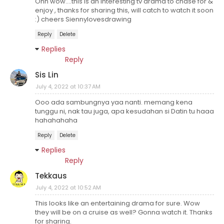
Ohh wow....this is an interesting tv drama to chase for &
enjoy , thanks for sharing this, will catch to watch it soon
:) cheers Siennylovesdrawing
Reply
Delete
Replies
Reply
Sis Lin
July 4, 2022 at 10:37 AM
Ooo ada sambungnya yaa nanti. memang kena
tunggu ni, nak tau juga, apa kesudahan si Datin tu haaa
hahahahaha
Reply
Delete
Replies
Reply
Tekkaus
July 4, 2022 at 10:52 AM
This looks like an entertaining drama for sure. Wow
they will be on a cruise as well? Gonna watch it. Thanks
for sharing.