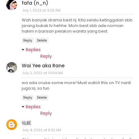
fafa (n_n)
July 1, 2022 at 9:26 AM
Wah banyak drama best nj. Kita selalu ketinggalan sbb
jarang bukak tv hehhe. Mcm best sbb ade norman
hakim n barisan pelakon wanita yang best
Reply
Delete
Replies
Reply
Wai Yee aka Rane
July 2, 2022 at 10:54 AM
wa ada cruise some more! Must watch this on TV nanti
juga la, so fun
Reply
Delete
Replies
Reply
仙妮
July 4, 2022 at 8:32 AM