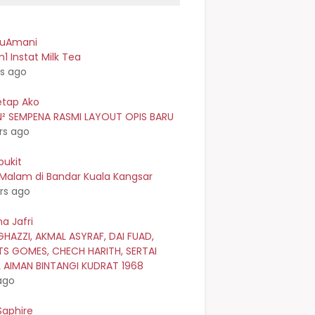
kuAmani
n1 Instat Milk Tea
rs ago
etap Ako
² SEMPENA RASMI LAYOUT OPIS BARU
rs ago
bukit
 Malam di Bandar Kuala Kangsar
rs ago
a Jafri
GHAZZI, AKMAL ASYRAF, DAI FUAD,
TS GOMES, CHECH HARITH, SERTAI
L AIMAN BINTANGI KUDRAT 1968
ago
Saphire