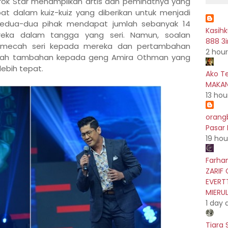
arok Star menampilkan artis dan peminatnya yang
at dalam kuiz-kuiz yang diberikan untuk menjadi
edua-dua pihak mendapat jumlah sebanyak 14
Kasih
reka dalam tangga yang seri. Namun, soalan
888 3i
emecah seri kepada mereka dan pertambahan
2 hou
rkah tambahan kepada geng Amira Othman yang
ebih tepat.
Ako T
MAKAN
13 hou
orang
Pasar
19 hou
Farhan
ZARIF 
EVERT
MIERU
1 day 
Tiara 