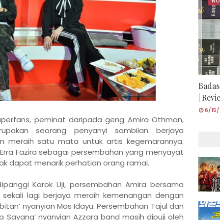
NO
Badas
| Rev
6/15
uperfans, peminat daripada geng Amira Othman,
upakan seorang penyanyi sambilan berjaya
n meraih satu mata untuk artis kegemarannya.
h Erra Fazira sebagai persembahan yang menyayat
dak dapat menarik perhatian orang ramai.
ipanggi Karok Uji, persembahan Amira bersama
a sekali lagi berjaya meraih kemenangan dengan
bitan’ nyanyian Mas Idayu. Persembahan Tajul dan
a Sayang’ nyanyian Azzara band masih dipuji oleh