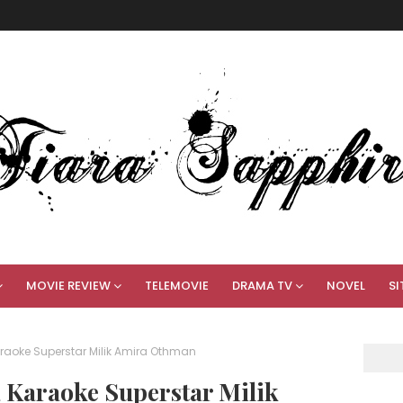
MOVIE REVIEW
TELEMOVIE
DRAMA TV
NOVEL
SI
raoke Superstar Milik Amira Othman
 Karaoke Superstar Milik