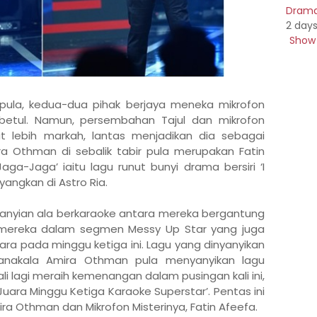
Drama 
2 day
Show 
 pula, kedua-dua pihak berjaya meneka mikrofon
betul. Namun, persembahan Tajul dan mikrofon
at lebih markah, lantas menjadikan dia sebagai
a Othman di sebalik tabir pula merupakan Fatin
ga-Jaga’ iaitu lagu runut bunyi drama bersiri ‘I
angkan di Astro Ria.
nyanyian ala berkaraoke antara mereka bergantung
ereka dalam segmen Messy Up Star yang juga
a pada minggu ketiga ini. Lagu yang dinyanyikan
 manakala Amira Othman pula menyanyikan lagu
li lagi meraih kemenangan dalam pusingan kali ini,
uara Minggu Ketiga Karaoke Superstar’. Pentas ini
 Othman dan Mikrofon Misterinya, Fatin Afeefa.