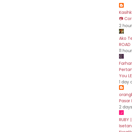
Kasih
📷 Cor
2 hou
Ako T
ROAD 
11 hou
Farhan
Pertam
You L
1 day 
orang
Pasar
2 day
RUBY |
Isetan