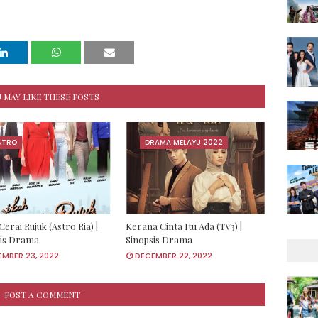
 MAY LIKE THESE POSTS
STRO
DRAMA MELAYU 2022
Cerai Rujuk (Astro Ria) |
Kerana Cinta Itu Ada (TV3) |
sis Drama
Sinopsis Drama
MBER 23, 2022
DECEMBER 22, 2022
POST A COMMENT