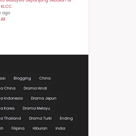
viti Malaysia Sepanjang Sebulan di
n KLCC
s ago
All
asi
Blogging
China
a China
Drama Hindi
a Indonesia
Drama Jepun
a Korea
Drama Melayu
a Thailand
Drama Turki
Ending
sh
Filipina
Hiburan
India