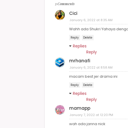
3 Comments
Cici
January 6, 2022 at 8:35 AM
Wahh ada Shukri Yahaya dengan
Reply
Delete
Replies
Reply
mrhanafi
January 6, 2022 at 8:58 AM
macam best jer drama ini
Reply
Delete
Replies
Reply
mamapp
January 7, 2022 at 12:20 PM
wah ada janna nick