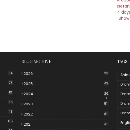
Kreati
Iseta
4 day
Show 
BLOG ARCHIVE
TAGS
84
2026
23
Anim
75
2025
49
Dram
10
2024
26
Dram
1
86
Dram
2023
511
49
Dram
2022
811
66
Engli
2021
311