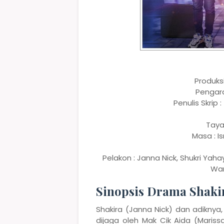
Produks
Pengara
Penulis Skrip 
Taya
Masa : I
Pelakon : Janna Nick, Shukri Yah
Wan
Sinopsis Drama Shak
Shakira (Janna Nick) dan adiknya
dijaga oleh Mak Cik Aida (Mariss