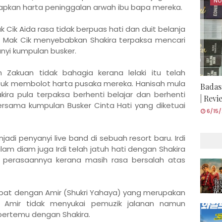
NO
apkan harta peninggalan arwah ibu bapa mereka.
 Cik Aida rasa tidak berpuas hati dan duit belanja
h Mak Cik menyebabkan Shakira terpaksa mencari
nyi kumpulan busker.
Zakuan tidak bahagia kerana lelaki itu telah
tuk membolot harta pusaka mereka. Hanisah mula
Badas
ira pula terpaksa berhenti belajar dan berhenti
| Rev
rsama kumpulan Busker Cinta Hati yang diketuai
6/15
jadi penyanyi live band di sebuah resort baru. Irdi
am diam juga Irdi telah jatuh hati dengan Shakira
perasaannya kerana masih rasa bersalah atas
apat dengan Amir (Shukri Yahaya) yang merupakan
, Amir tidak menyukai pemuzik jalanan namun
bertemu dengan Shakira.