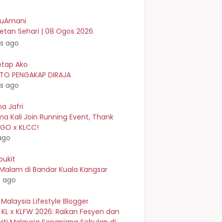
kuAmani
etan Sehari | 08 Ogos 2026
rs ago
etap Ako
TO PENGAKAP DIRAJA
rs ago
a Jafri
a Kali Join Running Event, Thank
EGO x KLCC!
ago
bukit
 Malam di Bandar Kuala Kangsar
s ago
 Malaysia Lifestyle Blogger
 KL x KLFW 2026: Raikan Fesyen dan