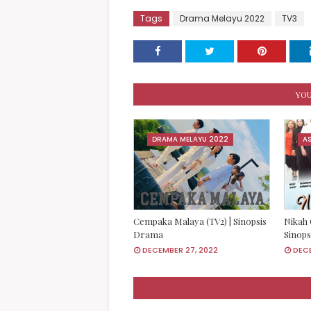
Tags
Drama Melayu 2022
TV3
YOU
DRAMA MELAYU 2022
A
Cempaka Malaya (TV2) | Sinopsis
Nikah 
Drama
Sinop
DECEMBER 27, 2022
DECE