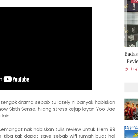
NO
Badas
| Rev
6/15
tengok drama sebab tu lately ni banyak habiskan
w Sixth Sense, hilang stress kejap layan Yoo Jae
lain.
u semangat nak habiskan tulis review untuk filem 99
iba-tiba tak dapat save sebab wifi rumah buat hal