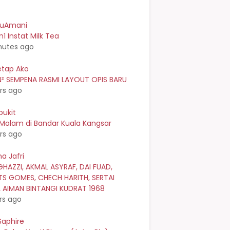
kuAmani
n1 Instat Milk Tea
nutes ago
etap Ako
² SEMPENA RASMI LAYOUT OPIS BARU
rs ago
bukit
 Malam di Bandar Kuala Kangsar
rs ago
a Jafri
GHAZZI, AKMAL ASYRAF, DAI FUAD,
TS GOMES, CHECH HARITH, SERTAI
L AIMAN BINTANGI KUDRAT 1968
rs ago
Saphire