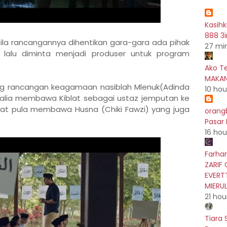
Kasih
888 3i
ila rancangannya dihentikan gara-gara ada pihak
27 mi
lu diminta menjadi produser untuk program
.
Ako T
MAKAN
ng rancangan keagamaan nasiblah Mlenuk(Adinda
10 hou
lia membawa Kiblat sebagai ustaz jemputan ke
lat pula membawa Husna (Chiki Fawzi) yang juga
orang
Pasar
16 hou
Farhan
ZARIF 
EVERT
MIERU
21 hou
Tiara 