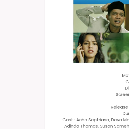
Mov
C
Di
Screen
Release 
Du
Cast : Acha Septriasa, Deva Ma
Adinda Thomas, Susan Sameh