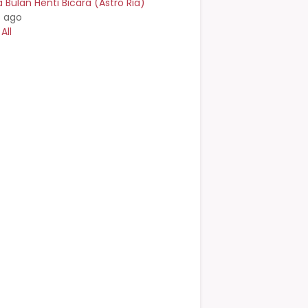
Bulan Henti Bicara (Astro Ria)
s ago
All