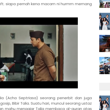
draft. siapa pernah kena macam ni hurmm memang
a (Acha Septriasa) seorang penerbit dan juga
sip, Bibir Talia. Suatu hari, muncul seorang ustaz
an mahu mengajar Talia membaca al-quran atas