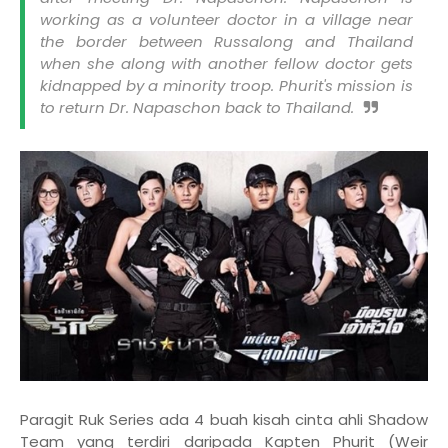
working as a volunteer doctor in a village near
the border between Russalong and Thailand
when she along with another fellow doctor gets
kidnapped by a minority troop. Phurit's mission is
to return Dr. Napaschon back to Thailand.
Paragit Ruk Series ada 4 buah kisah cinta ahli Shadow
Team yang terdiri daripada Kapten Phurit (Weir