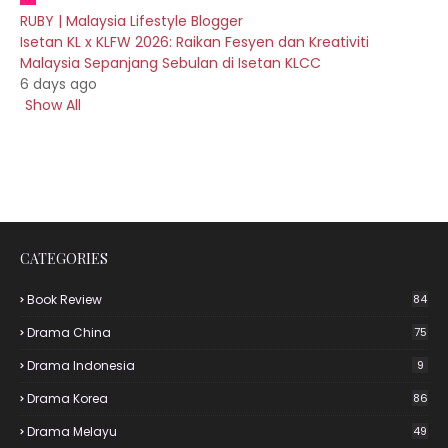
RUBY | Malaysia Lifestyle Blogger
Isetan KL x KLFW 2026: Raikan Fesyen dan Kreativiti
Malaysia Sepanjang Sebulan di Isetan KLCC
6 days ago
Show All
CATEGORIES
Book Review
84
Drama China
75
Drama Indonesia
9
Drama Korea
86
Drama Melayu
49