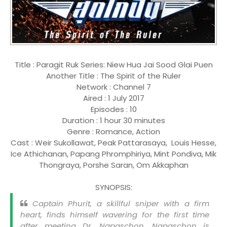
Title : Paragit Ruk Series: Niew Hua Jai Sood Glai Puen
Another Title : The Spirit of the Ruler
Network : Channel 7
Aired : 1 July 2017
Episodes : 10
Duration : 1 hour 30 minutes
Genre : Romance, Action
Cast : Weir Sukollawat, Peak Pattarasaya, Louis Hesse,
Ice Athichanan, Papang Phromphiriya, Mint Pondiva, Mik
Thongraya, Porshe Saran, Om Akkaphan
SYNOPSIS:
Captain Phurit, a skillful sniper with a firm
heart, finds himself wavering for the first time
after meeting Dr. Napaschon. Napaschon is