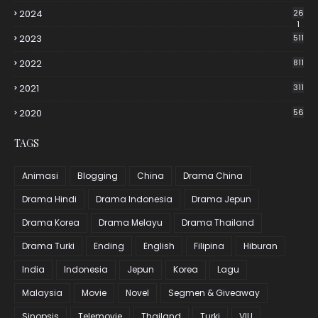
2024
26
1
2023
511
2022
811
2021
311
2020
56
TAGS
Animasi
Blogging
China
Drama China
Drama Hindi
Drama Indonesia
Drama Jepun
Drama Korea
Drama Melayu
Drama Thailand
Drama Turki
Ending
English
Filipina
Hiburan
India
Indonesia
Jepun
Korea
Lagu
Malaysia
Movie
Novel
Segmen & Giveaway
Sinopsis
Telemovie
Thailand
Turki
VIU