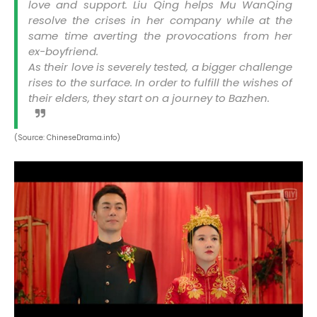
love and support. Liu Qing helps Mu WanQing
resolve the crises in her company while at the
same time averting the provocations from her
ex-boyfriend.
As their love is severely tested, a bigger challenge
rises to the surface. In order to fulfill the wishes of
their elders, they start on a journey to Bazhen.
(Source: ChineseDrama.info)