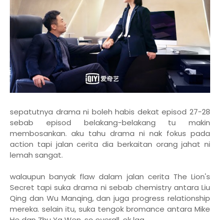
sepatutnya drama ni boleh habis dekat episod 27-28
sebab episod belakang-belakang tu makin
membosankan. aku tahu drama ni nak fokus pada
action tapi jalan cerita dia berkaitan orang jahat ni
lemah sangat.
walaupun banyak flaw dalam jalan cerita The Lion's
Secret tapi suka drama ni sebab chemistry antara Liu
Qing dan Wu Manqing, dan juga progress relationship
mereka. selain itu, suka tengok bromance antara Mike
He dan Zhu Ya Wen. so overall, ok laa..