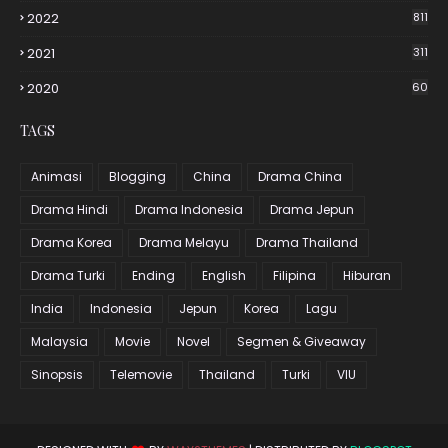
2022
811
2021
311
2020
60
TAGS
Animasi
Blogging
China
Drama China
Drama Hindi
Drama Indonesia
Drama Jepun
Drama Korea
Drama Melayu
Drama Thailand
Drama Turki
Ending
English
Filipina
Hiburan
India
Indonesia
Jepun
Korea
Lagu
Malaysia
Movie
Novel
Segmen & Giveaway
Sinopsis
Telemovie
Thailand
Turki
VIU